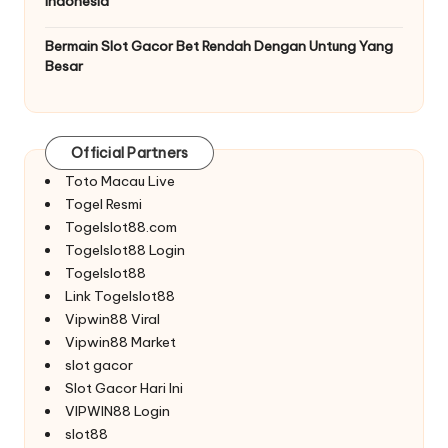
Indonesia
Bermain Slot Gacor Bet Rendah Dengan Untung Yang
Besar
Official Partners
Toto Macau Live
Togel Resmi
Togelslot88.com
Togelslot88 Login
Togelslot88
Link Togelslot88
Vipwin88 Viral
Vipwin88 Market
slot gacor
Slot Gacor Hari Ini
VIPWIN88 Login
slot88