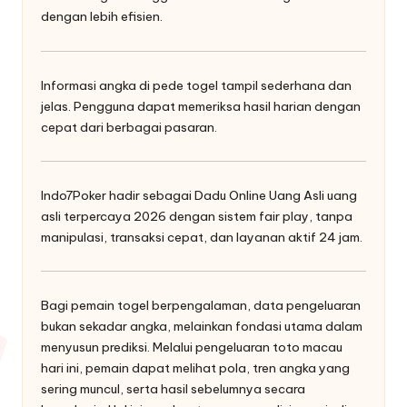
dengan lebih efisien.
Informasi angka di
pede togel
tampil sederhana dan
jelas. Pengguna dapat memeriksa hasil harian dengan
cepat dari berbagai pasaran.
Indo7Poker hadir sebagai
Dadu Online Uang Asli
uang
asli terpercaya 2026 dengan sistem fair play, tanpa
manipulasi, transaksi cepat, dan layanan aktif 24 jam.
Bagi pemain togel berpengalaman, data pengeluaran
bukan sekadar angka, melainkan fondasi utama dalam
menyusun prediksi. Melalui
pengeluaran toto macau
hari ini, pemain dapat melihat pola, tren angka yang
sering muncul, serta hasil sebelumnya secara