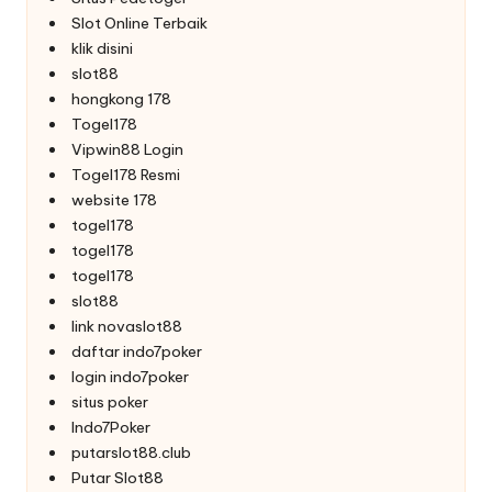
Slot Online Terbaik
klik disini
slot88
hongkong 178
Togel178
Vipwin88 Login
Togel178 Resmi
website 178
togel178
togel178
togel178
slot88
link novaslot88
daftar indo7poker
login indo7poker
situs poker
Indo7Poker
putarslot88.club
Putar Slot88