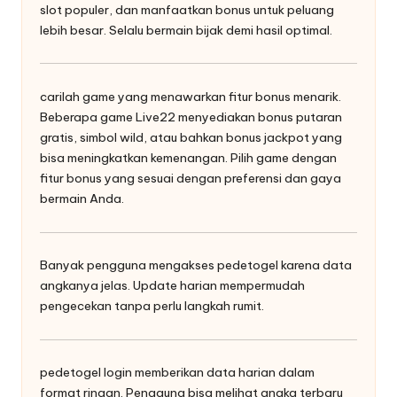
slot populer, dan manfaatkan bonus untuk peluang
lebih besar. Selalu bermain bijak demi hasil optimal.
carilah game yang menawarkan fitur bonus menarik.
Beberapa game
Live22
menyediakan bonus putaran
gratis, simbol wild, atau bahkan bonus jackpot yang
bisa meningkatkan kemenangan. Pilih game dengan
fitur bonus yang sesuai dengan preferensi dan gaya
bermain Anda.
Banyak pengguna mengakses
pedetogel
karena data
angkanya jelas. Update harian mempermudah
pengecekan tanpa perlu langkah rumit.
pedetogel login
memberikan data harian dalam
format ringan. Pengguna bisa melihat angka terbaru