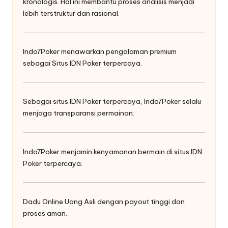
kronologis. Hal ini membantu proses analisis menjadi
lebih terstruktur dan rasional.
Indo7Poker menawarkan pengalaman premium
sebagai
Situs IDN Poker
terpercaya.
Sebagai situs
IDN Poker
terpercaya, Indo7Poker selalu
menjaga transparansi permainan.
Indo7Poker menjamin kenyamanan bermain di
situs IDN
Poker terpercaya
.
Dadu Online Uang Asli
dengan payout tinggi dan
proses aman.