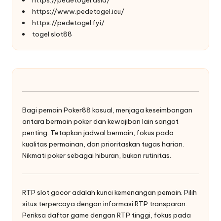
https://pedetogel.asia/
https://www.pedetogel.icu/
https://pedetogel.fyi/
togel slot88
Bagi pemain
Poker88
kasual, menjaga keseimbangan
antara bermain poker dan kewajiban lain sangat
penting. Tetapkan jadwal bermain, fokus pada
kualitas permainan, dan prioritaskan tugas harian.
Nikmati poker sebagai hiburan, bukan rutinitas.
RTP slot gacor
adalah kunci kemenangan pemain. Pilih
situs terpercaya dengan informasi RTP transparan.
Periksa daftar game dengan RTP tinggi, fokus pada