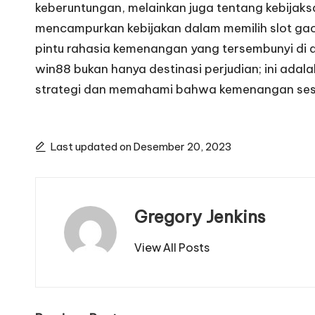
keberuntungan, melainkan juga tentang kebijaks
mencampurkan kebijakan dalam memilih slot gac
pintu rahasia kemenangan yang tersembunyi di an
win88 bukan hanya destinasi perjudian; ini adal
strategi dan memahami bahwa kemenangan ses
Last updated on Desember 20, 2023
Gregory Jenkins
View All Posts