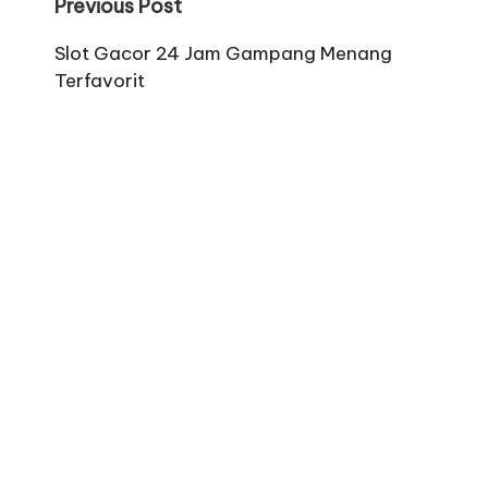
Post
Previous Post
navigation
Slot Gacor 24 Jam Gampang Menang
Terfavorit