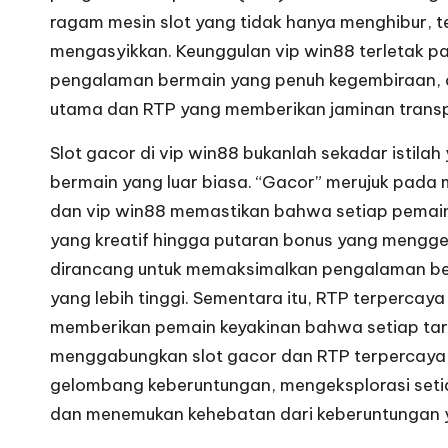
ragam mesin slot yang tidak hanya menghibur, 
mengasyikkan. Keunggulan vip win88 terletak 
pengalaman bermain yang penuh kegembiraan, di
utama dan RTP yang memberikan jaminan transp
Slot gacor di vip win88 bukanlah sekadar istilah
bermain yang luar biasa. “Gacor” merujuk pada 
dan vip win88 memastikan bahwa setiap pemain
yang kreatif hingga putaran bonus yang menggem
dirancang untuk memaksimalkan pengalaman b
yang lebih tinggi. Sementara itu, RTP terpercaya
memberikan pemain keyakinan bahwa setiap tar
menggabungkan slot gacor dan RTP terpercaya,
gelombang keberuntungan, mengeksplorasi seti
dan menemukan kehebatan dari keberuntungan y