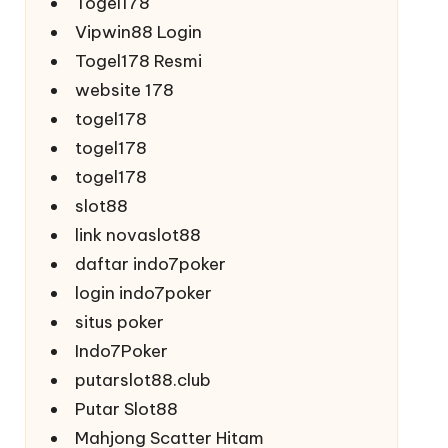
Togel178
Vipwin88 Login
Togel178 Resmi
website 178
togel178
togel178
togel178
slot88
link novaslot88
daftar indo7poker
login indo7poker
situs poker
Indo7Poker
putarslot88.club
Putar Slot88
Mahjong Scatter Hitam