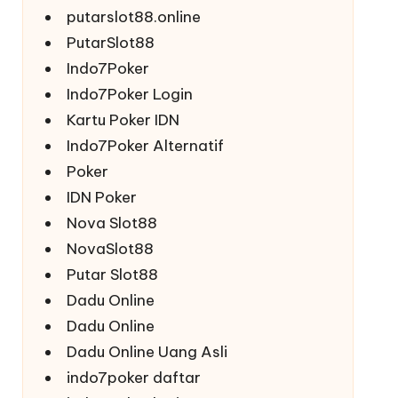
putarslot88.online
PutarSlot88
Indo7Poker
Indo7Poker Login
Kartu Poker IDN
Indo7Poker Alternatif
Poker
IDN Poker
Nova Slot88
NovaSlot88
Putar Slot88
Dadu Online
Dadu Online
Dadu Online Uang Asli
indo7poker daftar