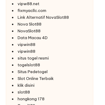
vipw88.net
fixmyacllc.com
Link Alternatif NovaSlot88
Nova Slot88
NovaSlot88
Data Macau 4D
vipwin88
vipwin88
situs togel resmi
togelslot88
Situs Pedetogel
Slot Online Terbaik
klik disini
slot88
hongkong 178