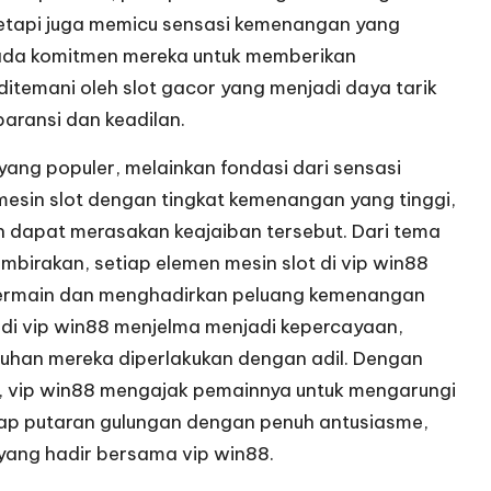
tetapi juga memicu sensasi kemenangan yang
pada komitmen mereka untuk memberikan
temani oleh slot gacor yang menjadi daya tarik
aransi dan keadilan.
 yang populer, melainkan fondasi dari sensasi
mesin slot dengan tingkat kemenangan yang tinggi,
 dapat merasakan keajaiban tersebut. Dari tema
birakan, setiap elemen mesin slot di vip win88
ermain dan menghadirkan peluang kemenangan
 di
vip win88
menjelma menjadi kepercayaan,
uhan mereka diperlakukan dengan adil. Dengan
 vip win88 mengajak pemainnya untuk mengarungi
ap putaran gulungan dengan penuh antusiasme,
ang hadir bersama vip win88.