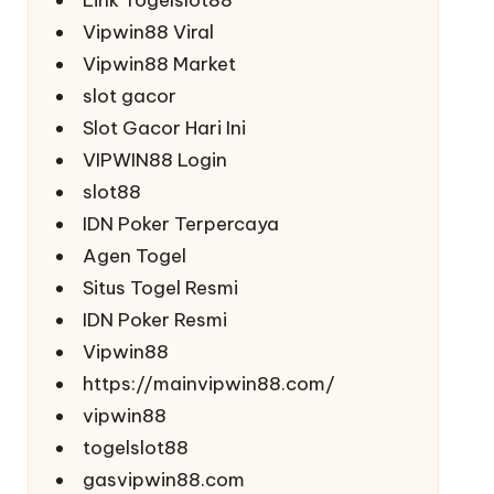
Link Togelslot88
Vipwin88 Viral
Vipwin88 Market
slot gacor
Slot Gacor Hari Ini
VIPWIN88 Login
slot88
IDN Poker Terpercaya
Agen Togel
Situs Togel Resmi
IDN Poker Resmi
Vipwin88
https://mainvipwin88.com/
vipwin88
togelslot88
gasvipwin88.com